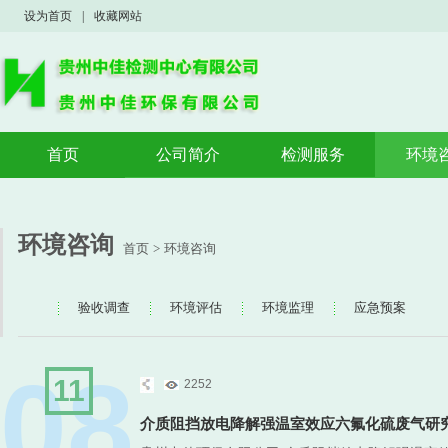
设为首页
|
收藏网站
首页
公司简介
检测服务
环境
公司概况
验收监测
验收
荣誉资质
案例展示
环境
环境咨询
首页
>
环境咨询
环境
应急
验收调查
环境评估
环境监理
应急预案
08
11
2252
介质阻挡放电降解强温室效应六氟化硫废气研