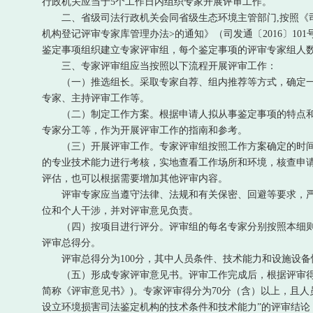
行政机关应当于5个工作日内组织专家开展评审工作。
二、省级司法行政机关会同省级生态环境主管部门,按照《司法
机构登记评审专家库管理办法>的通知》（司发通〔2016〕1
鉴定事项组织建立专家评审组，每个鉴定事项的评审专家组人数
三、专家评审组应当按照以下流程开展评审工作：
（一）推选组长。采取专家自荐、组内推荐等方式，确定一
专家、主持评审工作等。
（二）制定工作方案。根据申请人拟从事鉴定事项的特点和
专家分工等，作为开展评审工作的指南和参考。
（三）开展评审工作。专家评审组按照工作方案确定的时间
的专业技术能力进行考核，实地查看工作场所和环境，核查申
评估，也可以根据需要增加其他评审内容。
评审专家应当遵守法律、法规和有关保密、回避等要求，严
位和个人干涉，并对评审意见负责。
（四）按项目进行评分。评审组的每名专家分别按照本细则
评审总得分。
评审总得分为100分，其中人员条件、技术能力和设施设备情
（五）形成专家评审意见书。评审工作完成后，根据评审得分
简称《评审意见书》)。专家评审得分为70分（含）以上，且人员
设立环境损害司法鉴定机构的技术条件和技术能力”的评审结论