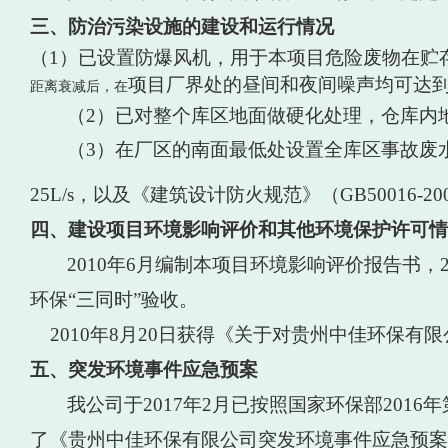
三、
防治污染设施的建设和运行情况
（
1）已设置
防爆风机
，用于
本项目危险废物在贮
项目
厂界处的昼间和夜间噪声均可达
距离衰减后，在
（
2）已
对整个库区地面做硬化处理，仓库内
（
3）
在厂区的南面最低处
设置全
库区
事故
废
25
L/s
，
以及《建筑设计防火规范》（
GB50016-20
四、
建设项目环境影响评价和其他环境保护许可情
2010年6月编制本项目环境影响评价报告书，20
环保“三同时”验收。
2010年8月20日获得《关于对贵州中佳环保有限公
五、
突发环境事件应急预案
我公司于
2017年2月已按照国家环保部20
了《贵州中佳环保有限公司突发环境事件应急预案》（备案