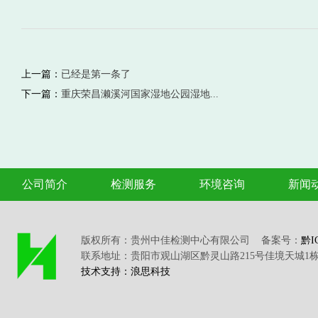
上一篇：
已经是第一条了
下一篇：
重庆荣昌濑溪河国家湿地公园湿地...
公司简介
检测服务
环境咨询
新闻
版权所有：贵州中佳检测中心有限公司 备案号：
黔I
联系地址：贵阳市观山湖区黔灵山路215号佳境天城1栋2单元1
技术支持：浪思科技